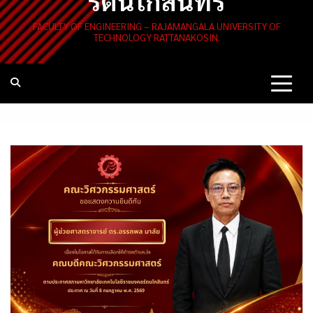
รัตนโกสินทร์
FACULTY OF ENGINEERING – RAJAMANGALA UNIVERSITY OF
TECHNOLOGY RATTANAKOSIN.