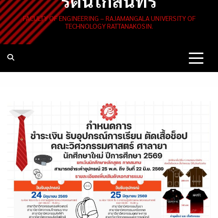
รัตนโกสินทร์
FACULTY OF ENGINEERING – RAJAMANGALA UNIVERSITY OF
TECHNOLOGY RATTANAKOSIN.