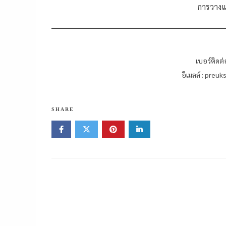
การวาง
เบอร์ติดต
อีเมลล์ : preu
SHARE